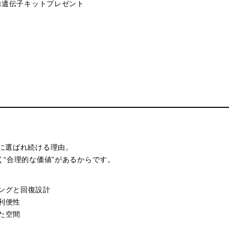
et遺伝子キットプレゼント
。
層に選ばれ続ける理由。
く“合理的な価値”があるからです。
ングと回復設計
利便性
た空間