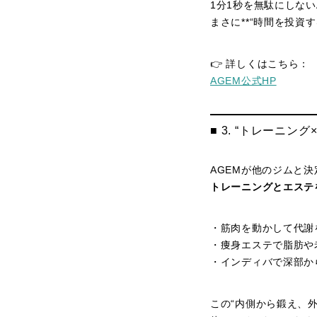
1分1秒を無駄にしない
まさに**“時間を投資
👉 詳しくはこちら：
AGEM公式HP
■ 3. “トレーニ
AGEMが他のジムと
トレーニングとエステ
・筋肉を動かして代謝
・痩身エステで脂肪や
・インディバで深部か
この“内側から鍛え、