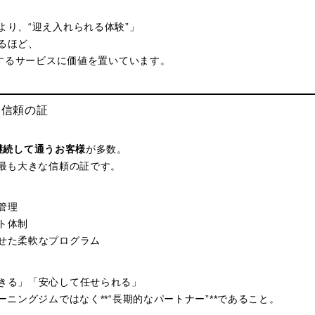
より、“迎え入れられる体験”」
るほど、
供するサービスに価値を置いています。
さ＝信頼の証
継続して通うお客様
が多数。
の最も大きな信頼の証です。
管理
ト体制
せた柔軟なプログラム
きる」「安心して任せられる」
ーニングジムではなく**“長期的なパートナー”**であること。