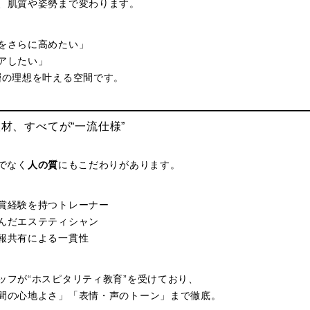
、肌質や姿勢まで変わります。
をさらに高めたい」
アしたい」
層の理想を叶える空間です。
・人材、すべてが“一流仕様”
でなく
人の質
にもこだわりがあります。
賞経験を持つトレーナー
んだエステティシャン
報共有による一貫性
ッフが“ホスピタリティ教育”を受けており、
間の心地よさ」「表情・声のトーン」まで徹底。