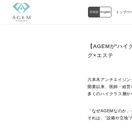
トップペ
日本語
English
【AGEMが“ハ
グ×エステ
六本木アンチエイジン
開業以来、医師・経営
多くのハイクラス層か
「なぜAGEMなのか」
それは、“設備や立地