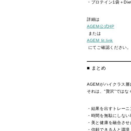
・プロテイン1袋＋Di
詳細は
AGEM公式HP
または
AGEM lit.link
にてご確認ください
■ まとめ
AGEMがハイクラス
それは、“贅沢”ではな
・結果を出すトレーニ
・時間を無駄にしない
・美と健康を融合させ
・信頼できる人と環境