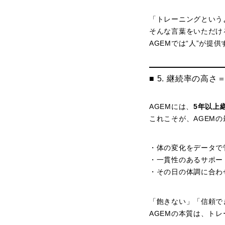
「トレーニングという
そんな言葉をいただけ
AGEMでは“人”が提
■ 5. 継続率の高
AGEMには、
5年以上
これこそが、AGEM
・体の変化をデータで
・一貫性のあるサポー
・その日の体調に合わ
「飽きない」「信頼で
AGEMの本質は、トレ