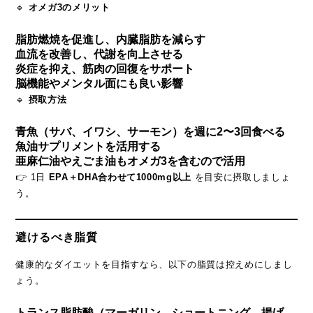
🔹
オメガ3のメリット
脂肪燃焼を促進し、内臓脂肪を減らす
血流を改善し、代謝を向上させる
炎症を抑え、筋肉の回復をサポート
脳機能やメンタル面にも良い影響
🔹
摂取方法
青魚（サバ、イワシ、サーモン）を週に2〜3回食べる
魚油サプリメントを活用する
亜麻仁油やえごま油もオメガ3を含むので活用
👉 1日
EPA＋DHA合わせて1000mg以上
を目安に摂取しましょ
う。
避けるべき脂質
健康的なダイエットを目指すなら、以下の脂質は控えめにしまし
ょう。
トランス脂肪酸（マーガリン、ショートニング、揚げ