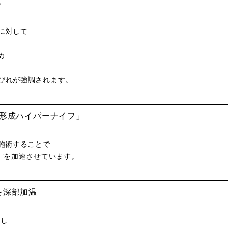
。
に対して
め
びれが強調されます。
れ形成ハイパーナイフ」
で施術することで
ド”を加速させています。
を深部加温
流し