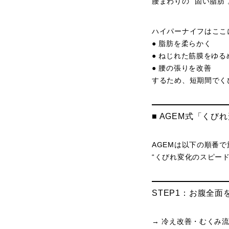
腰まわりの “固い脂肪”
ハイパーナイフはここ
● 脂肪を柔らかく
● ねじれた筋膜をゆる
● 腰の張りを改善
するため、短期間でく
■ AGEM式「くび
AGEMは以下の順番
“くびれ変化のスピー
STEP1：お腹全面
→ 冷え改善・むくみ