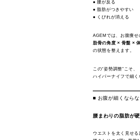
● 腰が反る
● 脂肪がつきやすい
● くびれが消える
AGEMでは、お腹痩
肋骨の角度 × 骨盤 × 
の状態を整えます。
この“姿勢調整”こそ、
ハイパーナイフで細く
■ お腹が細くなら
腰まわりの脂肪が
ウエストを太く見せる