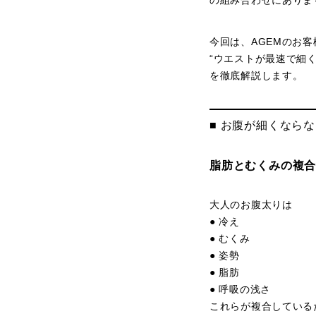
の組み合わせにありま
今回は、AGEMのお客
“ウエストが最速で細く
を徹底解説します。
■ お腹が細くなら
脂肪とむくみの複
大人のお腹太りは
● 冷え
● むくみ
● 姿勢
● 脂肪
● 呼吸の浅さ
これらが複合している