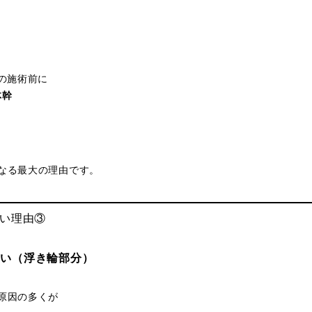
せの施術前に
体幹
なる最大の理由です。
ない理由③
硬い（浮き輪部分）
原因の多くが