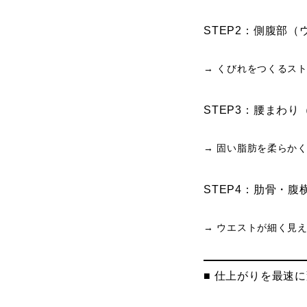
STEP2：側腹部
→ くびれをつくるス
STEP3：腰まわ
→ 固い脂肪を柔らか
STEP4：肋骨・腹
→ ウエストが細く見
■ 仕上がりを最速