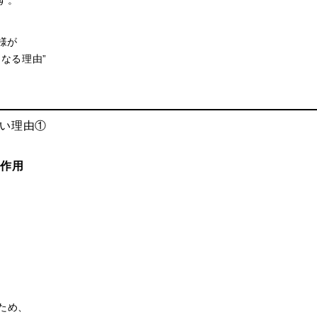
す。
様が
なる理由”
ない理由①
合作用
ため、