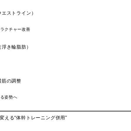
（ウエストライン）
トラクチャー改善
り（浮き輪脂肪）
く
横筋の調整
える姿勢へ
に変える“体幹トレーニング併用”