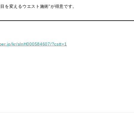
た目を変えるウエスト施術”が得意です。
pper.jp/kr/slnH000584607/?cstt=1