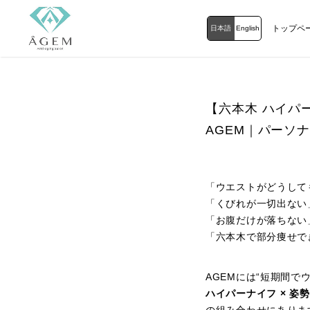
トップペ
日本語
English
【六本木 ハイパ
AGEM｜パーソ
「ウエストがどうして
「くびれが一切出ない
「お腹だけが落ちない
「六本木で部分痩せで
AGEMには“短期間
ハイパーナイフ × 姿勢